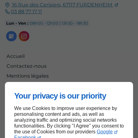
16 Rue des Cerisiers,
67117
FURDENHEIM
03 88 77 17 11
Lun - Ven :
08h00 - 12h00 | 13h30 - 18h30
Accueil
Contactez-nous
Mentions légales
Plan du site
Your privacy is our priority
We use Cookies to improve user experience by
Haut de page
personalising content and ads, as well as
analyzing traffic and optimizing social networks
functionalities. By clicking "I Agree" you consent to
the use of Cookies from our providers
Google
Facebook
.