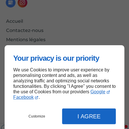
Accueil
Contactez-nous
Mentions légales
Plan du site
Your privacy is our priority
We use Cookies to improve user experience by
Haut de page
personalising content and ads, as well as
analyzing traffic and optimizing social networks
functionalities. By clicking "I Agree" you consent to
the use of Cookies from our providers
Google
Facebook
.
I AGREE
Customize